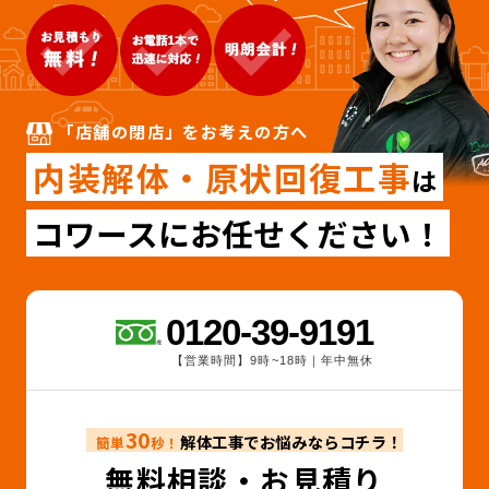
「店舗の閉店」をお考えの方へ
内装解体・原状回復工事
は
コワースにお任せください！
0120-39-9191
【営業時間】9時~18時｜年中無休
30
解体工事でお悩みならコチラ！
簡単
秒！
無料相談・お見積り